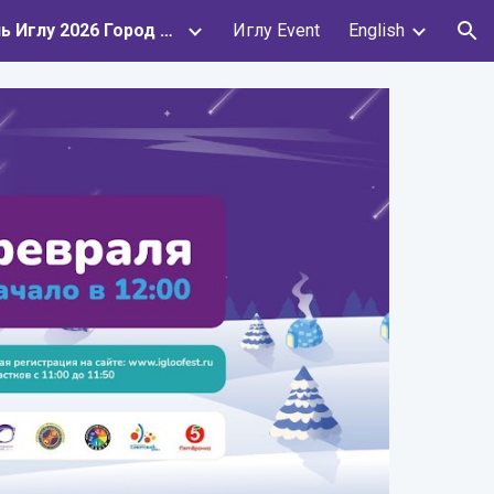
Фестиваль Иглу 2026 Город эскимосов
Иглу Event
English
ion