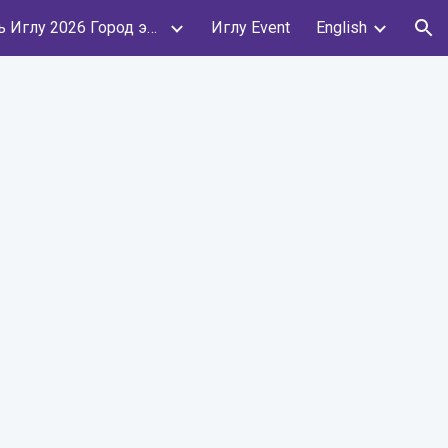
Фестиваль Иглу 2026 Город эскимосов
Иглу Event
English
ion