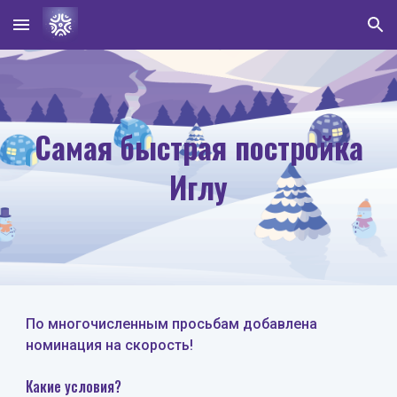
Skip to main content
Skip to navigation
Самая быстрая постройка
Иглу
По многочисленным просьбам добав
лена
номинаци
я
на скорость!
Какие условия?