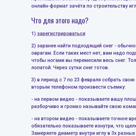
онлайн
-
формат зач
ё
та по строительству
и
г
Что для этого надо?
1)
зарегистрироваться
2) заранее найти подходящий снег - обычно
оврагам. Если таких мест нет, вам надо под
чтобы ногами вы перемесили весь снег. То
лопатой
.
Через сутки снег готов
.
3)
в период с 7 по 23
февраля собрать свою 
вторым телефоном произвести съемку:
- на первом видео - показываете вашу площ
разборчиво и громко называйте свою кома
- на втором видео - показываете точное в
о
бязательно показываете изнутри, что щел
З
амеряете диаметр внутри иглу в 3х разных