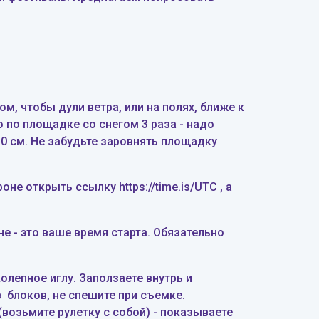
м, чтобы дули ветра, или на полях
,
ближе к
о по площадке со снегом 3 раза - надо
0 см. Не забудьте заровнять площадку
ефоне открыть ссылку
https://time.is/UTC
, а
е - это ваше время старта
.
Обязательно
иколепное
и
глу
.
Заползаете внутрь и
в блоков, не
спешите при съемке.
(возьмите рулетку с собой) - показываете