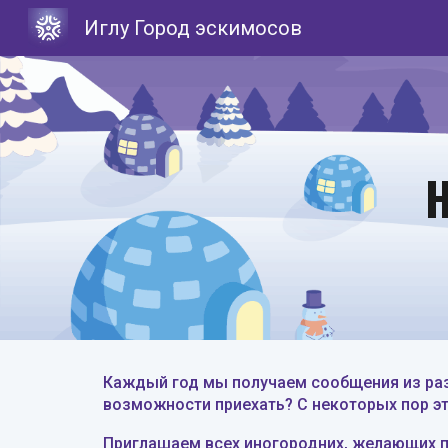
Иглу Город эскимосов
Sk
Н
Каждый год мы получаем сообщения из разн
возможности приехать? С некоторых пор э
Приглашаем всех
иногородни
х,
желающих п