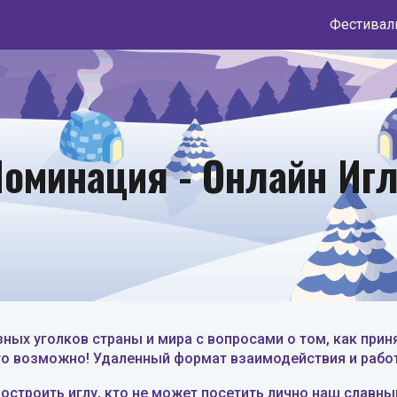
ip to main content
Skip to navigat
оминация - Онлайн Иг
ых уголков страны и мира с вопросами о том, как принят
то возможно! Удаленный формат взаимодействия и работ
остроить иглу
, кто не может посетить лично наш славн