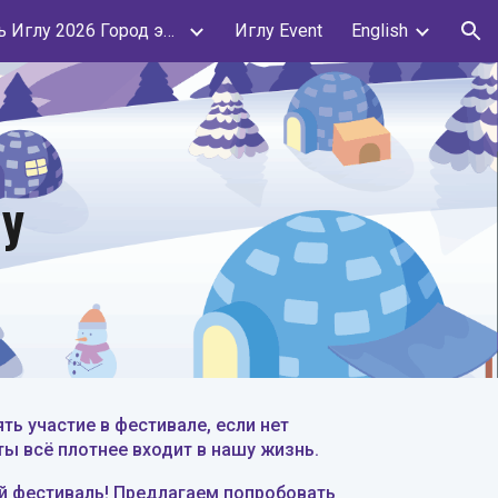
Фестиваль Иглу 2026 Город эскимосов
Иглу Event
English
ion
лу
ь участие в фестивале, если нет
ы всё плотнее входит в нашу жизнь.
ый фестиваль
! П
редлагаем попробовать