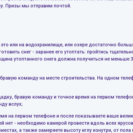
лу.
Призы
мы отправим почтой
.
 это или на водохранилище, или озере достаточно большо
готовить снег - заранее его утоптать: пройтись тщательн
лщина утоптанного снега должна получиться не меньше 3
бравую команду на месте строительства. На одном тел
адку, бравую команду и точное время на первом телефон
нду вслух
;
ремя на первом телефоне и после показываете ваше вел
ей нет - необходимо камерой провести вдоль всех ярусо
 местах, а также замеряете высоту иглу изнутри, от
пола